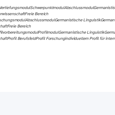
Vertiefungsmodul
Schwerpunktmodul
Abschlussmodul
Germanistis
urwissenschaft
Freie Bereich
schungsmodul
Abschlussmodul
Germanistische Linguistik
Germani
haft
Freie Bereich
filvorbereitungsmodul
Profilmodul
Germanistische Linguistik
Germa
haft
Profil Berufsfeld
Profil Forschung
individuellem Profil für inte