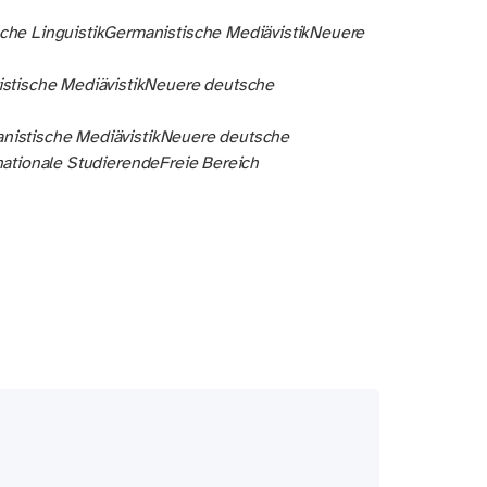
che Linguistik
Germanistische Mediävistik
Neuere
stische Mediävistik
Neuere deutsche
nistische Mediävistik
Neuere deutsche
rnationale Studierende
Freie Bereich