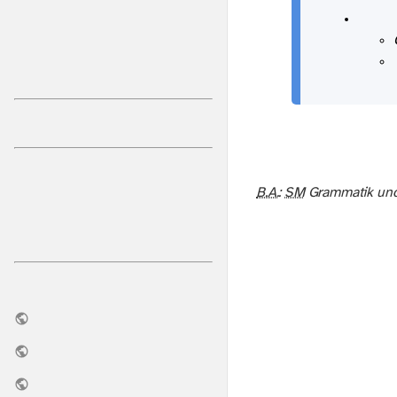
B.A.
:
SM
Grammatik und