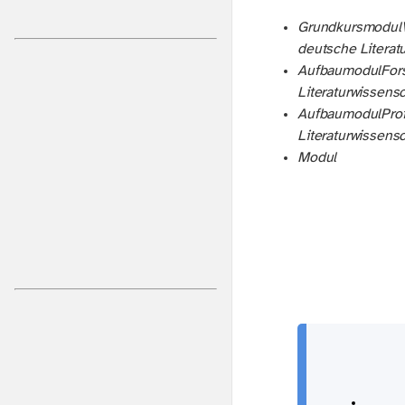
Grundkursmodul
deutsche Literat
Aufbaumodul
For
Literaturwissensc
Aufbaumodul
Pro
Literaturwissensc
Modul